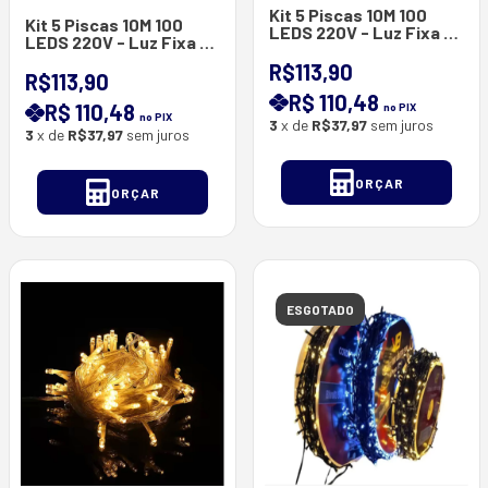
Kit 5 Piscas 10M 100
Kit 5 Piscas 10M 100
LEDS 220V - Luz Fixa -
LEDS 220V - Luz Fixa -
Possibilidade Conexão
Possibilidade Conexão
Max 5 Unidades .
R$113,90
Max 5 Unidades .
R$113,90
R$ 110,48
R$ 110,48
no PIX
no PIX
3
x de
R$37,97
sem juros
3
x de
R$37,97
sem juros
ORÇAR
ORÇAR
ESGOTADO