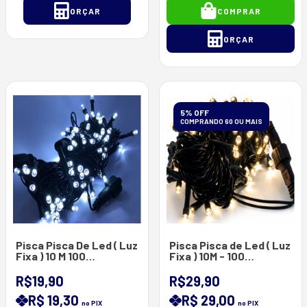
ORÇAR
COMPRAR
ORÇAR
5% OFF
COMPRANDO 60 OU MAIS
Pisca Pisca De Led ( Luz
Pisca Pisca de Led ( Luz
Fixa ) 10 M 100
Fixa ) 10M - 100
Lâmpadas De Led ( Fio
Lâmpadas De Led ( Fio
Verde ) Branco Frio
Verde ) `a Prova d'agua-
R$19,90
R$29,90
220V
R$ 19,30
R$ 29,00
no PIX
no PIX