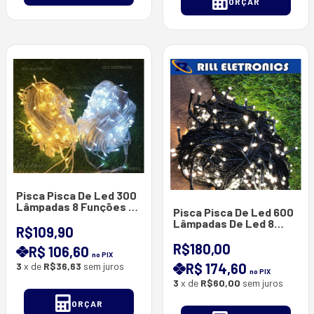
ORÇAR
Pisca Pisca De Led 300
Lâmpadas 8 Funções 50
Pisca Pisca De Led 600
Metros
Lâmpadas De Led 8
R$109,90
Funções 100 Metros
R$180,00
R$ 106,60
no PIX
3
x de
R$36,63
sem juros
R$ 174,60
no PIX
3
x de
R$60,00
sem juros
ORÇAR