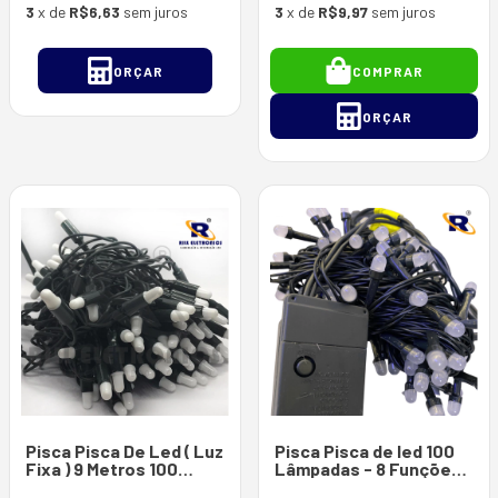
3
x de
R$6,63
sem juros
3
x de
R$9,97
sem juros
ORÇAR
COMPRAR
ORÇAR
Pisca Pisca De Led ( Luz
Pisca Pisca de led 100
Fixa ) 9 Metros 100
Lâmpadas - 8 Funções -
Lâmpadas De Led ( Fio
127 Volts - Luz Piscante