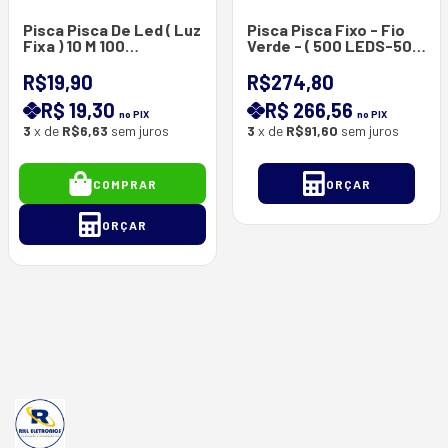
Pisca Pisca De Led ( Luz
Pisca Pisca Fixo - Fio
Fixa ) 10 M 100
Verde - ( 500 LEDS-50M
Lâmpadas de Led - Fio
) - ( 1000 LEDS-90M) -
Transparente - Branco
Bivolt
R$19,90
R$274,80
Quente - 220 V - 6
R$ 19,30
R$ 266,56
Watts
no PIX
no PIX
3
x de
R$6,63
sem juros
3
x de
R$91,60
sem juros
COMPRAR
ORÇAR
ORÇAR