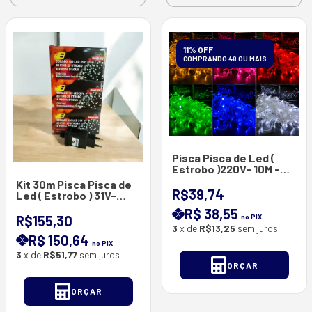
11% OFF
COMPRANDO 48 OU MAIS
Pisca Pisca de Led (
Estrobo )220V- 10M -
100 Lâmpadas De Led (
Kit 30m Pisca Pisca de
Fio Na cor do Led ) `a
R$39,74
Led ( Estrobo ) 31V-
Prova d'agua
Adaptador Bivolt - 100
R$ 38,55
Lâmpadas De Led / 10 m
R$155,30
no PIX
( Fio Verde ) `a Prova
3
x de
R$13,25
sem juros
R$ 150,64
d'agua
no PIX
3
x de
R$51,77
sem juros
ORÇAR
ORÇAR