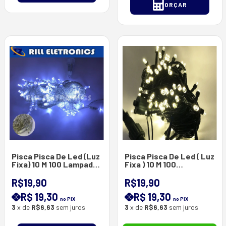
ORÇAR
Pisca Pisca De Led (Luz
Pisca Pisca De Led ( Luz
Fixa) 10 M 100 Lampadas
Fixa ) 10 M 100
De Led 1020 1520
Lâmpadas de Led - Fio
Verde - Branco Quente
R$19,90
R$19,90
R$ 19,30
R$ 19,30
no PIX
no PIX
3
x de
R$6,63
sem juros
3
x de
R$6,63
sem juros