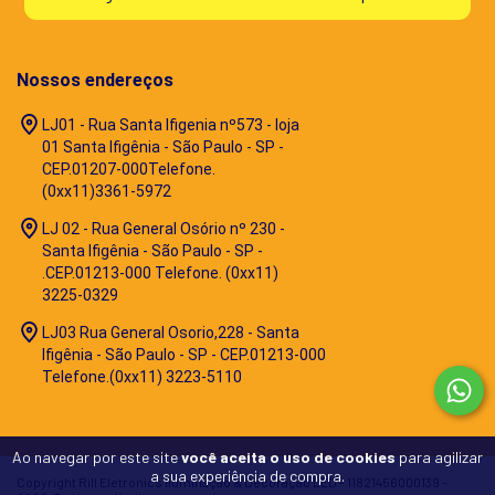
Nossos endereços
LJ01 - Rua Santa Ifigenia nº573 - loja
01 Santa Ifigênia - São Paulo - SP -
CEP.01207-000Telefone.
(0xx11)3361-5972
LJ 02 - Rua General Osório nº 230 -
Santa Ifigênia - São Paulo - SP -
.CEP.01213-000 Telefone. (0xx11)
3225-0329
LJ03 Rua General Osorio,228 - Santa
Ifigênia - São Paulo - SP - CEP.01213-000
Telefone.(0xx11) 3223-5110
Ao navegar por este site
você aceita o uso de cookies
para agilizar
a sua experiência de compra.
Copyright Rill Eletronics Iluminação & Decoração LED - 11821456000139 -