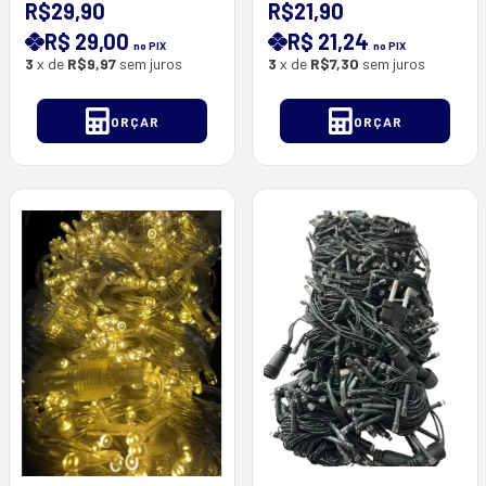
Verde ) À PROVA D'ÁGUA
- 9 Metros de
R$29,90
R$21,90
(AZUL)
Comprimento
R$ 29,00
R$ 21,24
no PIX
no PIX
3
x de
R$9,97
sem juros
3
x de
R$7,30
sem juros
ORÇAR
ORÇAR