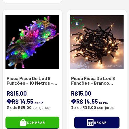
Pisca Pisca De Led 8
Pisca Pisca De Led 8
Funções - 10 Metros -
Funções - Branco
100 Lâmpadas
Quente
R$15,00
R$15,00
R$ 14,55
R$ 14,55
no PIX
no PIX
3
x de
R$5,00
sem juros
3
x de
R$5,00
sem juros
COMPRAR
ORÇAR