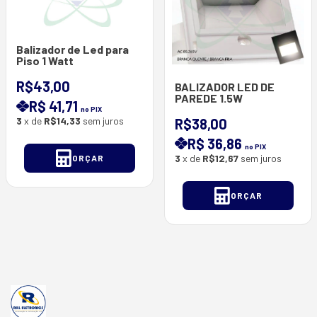
Balizador de Led para
Piso 1 Watt
R$43,00
BALIZADOR LED DE
PAREDE 1.5W
R$ 41,71
no PIX
3
x de
R$14,33
sem juros
R$38,00
R$ 36,86
no PIX
3
x de
R$12,67
sem juros
ORÇAR
ORÇAR