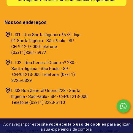
Nossos endereços
LJ01 - Rua Santa Ifigenia nº573 - loja
01 Santa Ifigênia - São Paulo - SP -
CEP.01207-000Telefone.
(0xx11)3361-5972
LJ 02 - Rua General Osório nº 230 -
Santa Ifigênia - São Paulo - SP -
.CEP.01213-000 Telefone. (0xx11)
3225-0329
LJ03 Rua General Osorio,228 - Santa
Ifigênia - São Paulo - SP - CEP.01213-000
Telefone.(0xx11) 3223-5110
Ao navegar por este site
você aceita o uso de cookies
para agilizar
a sua experiência de compra.
Copyright Rill Eletronics Iluminação & Decoração LED - 11821456000139 -