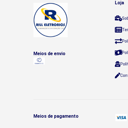
Loja
So
Te
Pol
Pol
Meios de envio
Polí
Con
Meios de pagamento