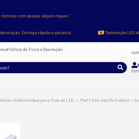
 incríveis com apenas alguns cliques.”
decoração. Entrega rápida e garantia.
"Iluminação LED d
esa
Política de Troca e Devolução
cont
Ent
ifusão Uniforme Ideal para fitas de LED.
>
Perfil Sem Aba De Embutir / S