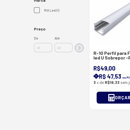
Marca
Rill Led (1)
Preço
De
Até
R-10 Perfil para 
led U Sobrepor -
LED- Barras com
Metros - 14.2*8.7
R$49,00
Pintura Anodizad
R$ 47,53
no PI
3
x de
R$16,33
sem j
ORÇA