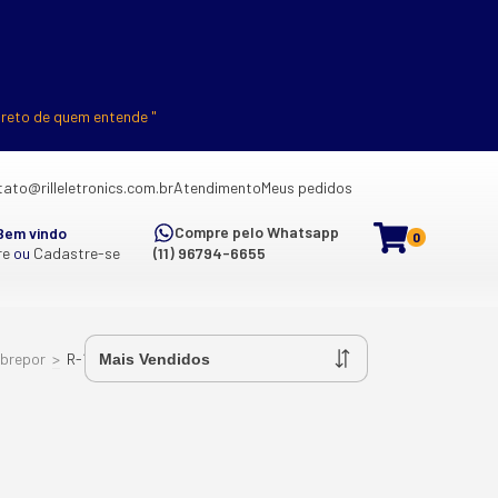
ireto de quem entende "
ato@rilleletronics.com.br
Atendimento
Meus pedidos
Compre pelo Whatsapp
Bem vindo
0
re
ou
Cadastre-se
(11) 96794-6655
obrepor
>
R-10