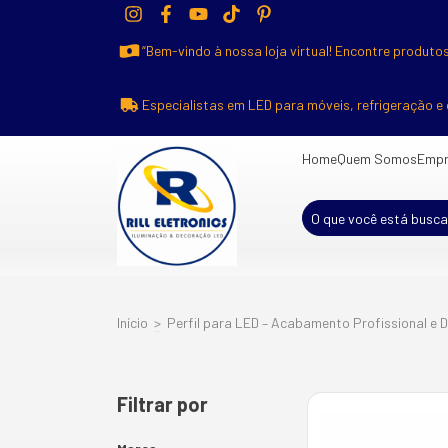
“Bem-vindo à nossa loja virtual! Encontre produtos
Especialistas em LED para móveis, refrigeração e 
Home
Quem Somos
Empr
Início
>
Perfil para LED – Acabamento Profissional e D
Filtrar por