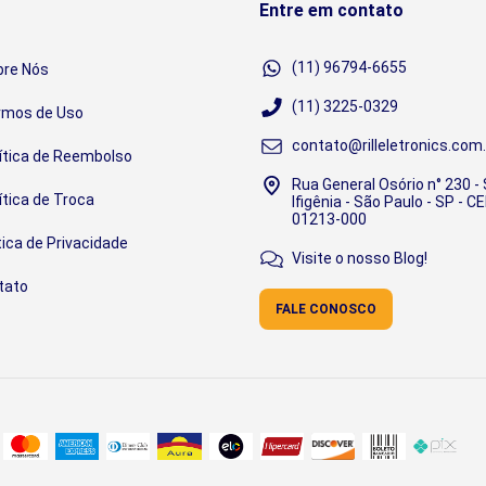
Entre em contato
(11) 96794-6655
bre Nós
(11) 3225-0329
rmos de Uso
contato@rilleletronics.com.
ítica de Reembolso
Rua General Osório n° 230 -
ítica de Troca
Ifigênia - São Paulo - SP - CE
01213-000
tica de Privacidade
Visite o nosso Blog!
tato
FALE CONOSCO