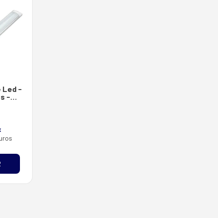
e Led -
s -
X
uros
R