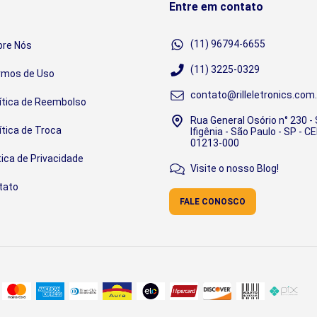
Entre em contato
(11) 96794-6655
bre Nós
(11) 3225-0329
rmos de Uso
contato@rilleletronics.com.
ítica de Reembolso
Rua General Osório n° 230 -
ítica de Troca
Ifigênia - São Paulo - SP - CE
01213-000
tica de Privacidade
Visite o nosso Blog!
tato
FALE CONOSCO