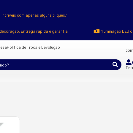
 incríveis com apenas alguns cliques.”
decoração. Entrega rápida e garantia.
"Iluminação LED d
esa
Política de Troca e Devolução
cont
Ent