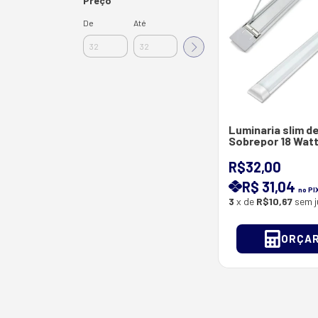
Preço
De
Até
Luminaria slim d
Sobrepor 18 Watt
0.60 M
R$32,00
R$ 31,04
no PI
3
x de
R$10,67
sem j
ORÇA