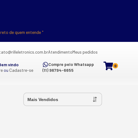
ireto de quem entende "
ato@rilleletronics.com.br
Atendimento
Meus pedidos
Compre pelo Whatsapp
Bem vindo
0
re
ou
Cadastre-se
(11) 96794-6655