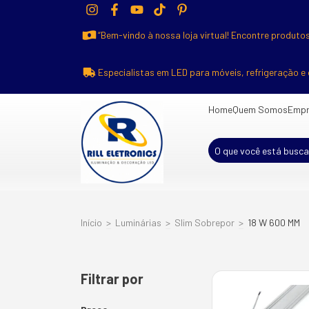
“Bem-vindo à nossa loja virtual! Encontre produtos
Especialistas em LED para móveis, refrigeração e 
Home
Quem Somos
Empr
Início
>
Luminárias
>
Slim Sobrepor
>
18 W 600 MM
Filtrar por