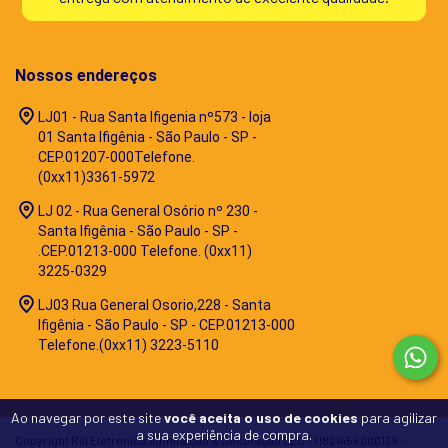
Nossos endereços
LJ01 - Rua Santa Ifigenia nº573 - loja
01 Santa Ifigênia - São Paulo - SP -
CEP.01207-000Telefone.
(0xx11)3361-5972
LJ 02 - Rua General Osório nº 230 -
Santa Ifigênia - São Paulo - SP -
.CEP.01213-000 Telefone. (0xx11)
3225-0329
LJ03 Rua General Osorio,228 - Santa
Ifigênia - São Paulo - SP - CEP.01213-000
Telefone.(0xx11) 3223-5110
Ao navegar por este site
você aceita o uso de cookies
para agilizar
a sua experiência de compra.
Copyright Rill Eletronics Iluminação & Decoração LED - 11821456000139 -