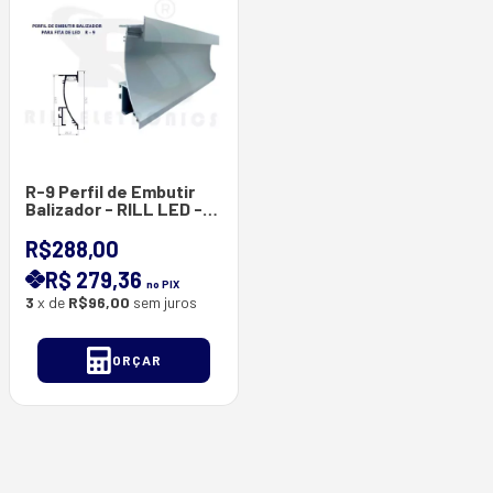
R-9 Perfil de Embutir
Balizador - RILL LED -
Rodapé para Fita de
Led ( Pintura -
R$288,00
Anodizado ) - Barras
R$ 279,36
com 3 Metros
no PIX
3
x de
R$96,00
sem juros
ORÇAR