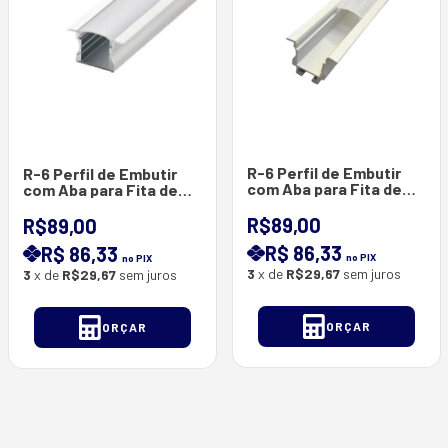
R-6 Perfil de Embutir
R-6 Perfil de Embutir
com Aba para Fita de
com Aba para Fita de
Led -RILL LED -(
Led-RILL LED- ( Pintura
Pintura - Branco ) -
- Anodizado ou Preto ) -
R$89,00
R$89,00
Barras com 3 Metros -
Barras com 3 Metros
R$ 86,33
R$ 86,33
25*18.5mm
no PIX
no PIX
3
x de
R$29,67
sem juros
3
x de
R$29,67
sem juros
ORÇAR
ORÇAR