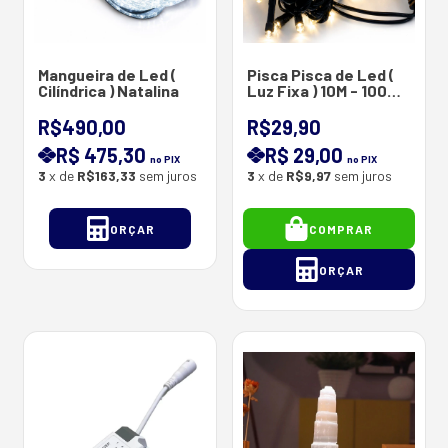
Mangueira de Led (
Pisca Pisca de Led (
Cilíndrica ) Natalina
Luz Fixa ) 10M - 100
Lâmpadas De Led (
Fio Verde ) `a Prova
R$490,00
R$29,90
d'agua-220V
R$ 475,30
R$ 29,00
no PIX
no PIX
3
x de
R$163,33
sem juros
3
x de
R$9,97
sem juros
ORÇAR
COMPRAR
ORÇAR