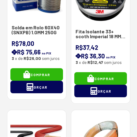
Solda em Rolo 60X40
Fita Isolante 33+
(SNXPB) 1.0MM 250G
scoth Imperial 18 MM X
20 M
R$78,00
R$37,42
R$ 75,66
no PIX
R$ 36,30
no PIX
3
x de
R$26,00
sem juros
3
x de
R$12,47
sem juros
COMPRAR
COMPRAR
ORÇAR
ORÇAR