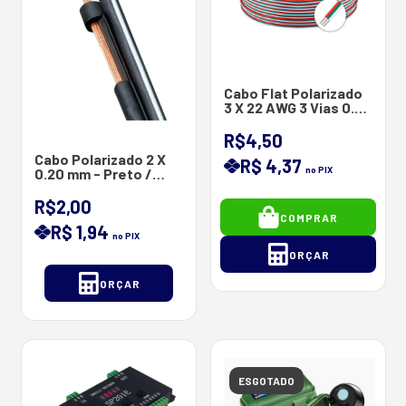
Cabo Flat Polarizado
3 X 22 AWG 3 Vias 0.30
mm
R$4,50
Cabo Polarizado 2 X
R$ 4,37
no PIX
0.20 mm - Preto /
Branco
R$2,00
COMPRAR
R$ 1,94
no PIX
ORÇAR
ORÇAR
ESGOTADO