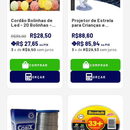
Cordão Bolinhas de
Projetor de Estrela
Led - 20 Bolinhas -
para Crianças e
Modelo : Craquelada -
Adultos
Luz Fixa
R$28,50
R$88,60
R$39,90
R$ 27,65
R$ 85,94
no PIX
no PIX
3
x de
R$9,50
sem juros
3
x de
R$29,53
sem juros
COMPRAR
COMPRAR
ORÇAR
ORÇAR