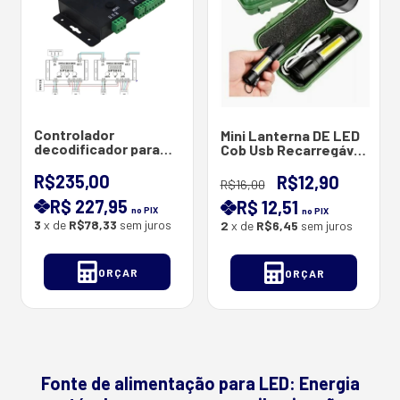
Controlador
Mini Lanterna DE LED
decodificador para
Cob Usb Recarregável
Fita de Led Digital
9cm x 2,5 cm
SK6812, DMX para SPI,
R$235,00
R$12,90
R$16,00
Decodificador de 5
R$ 227,95
R$ 12,51
canais, DMX 512, RGB
no PIX
no PIX
WW, 99 modos
3
x de
R$78,33
sem juros
2
x de
R$6,45
sem juros
coloridos, WSoridos,
WS2
ORÇAR
ORÇAR
Fonte de alimentação para LED: Energia