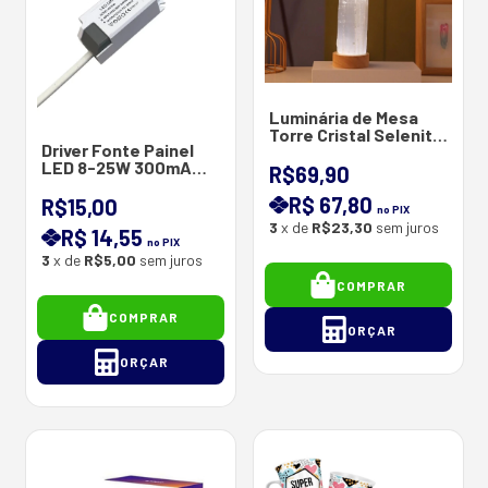
Luminária de Mesa
Torre Cristal Selenita
Driver Fonte Painel
RGB 5V
LED 8-25W 300mA
R$69,90
24-72V Bivolt
R$ 67,80
R$15,00
no PIX
3
x de
R$23,30
sem juros
R$ 14,55
no PIX
3
x de
R$5,00
sem juros
COMPRAR
COMPRAR
ORÇAR
ORÇAR