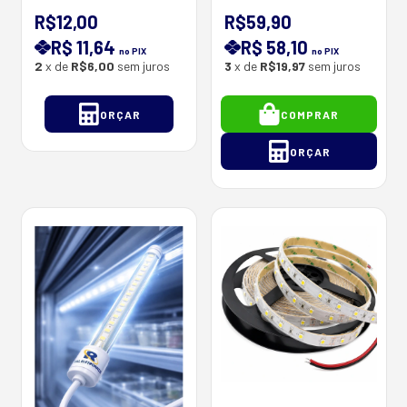
OU 220V - Consultem
Armários , Closets Em
Disponibilidade -
Geral - 60 CM X 3.5 CM
R$12,00
R$59,90
Valor mencionado por
- SENSOR
R$ 11,64
R$ 58,10
Metro
no PIX
no PIX
2
x de
R$6,00
sem juros
3
x de
R$19,97
sem juros
ORÇAR
COMPRAR
ORÇAR