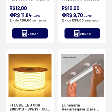
Metro AC 110 V OU 220
Metro AC 110 V OU 220
V 60 Leds/Metro
V 60 Leds/Metro -
R$12,00
R$10,00
13MM X 7MM -(RILL
10MM X 6 MM (RILL LED
R$ 11,64
R$ 9,70
LED )
)
no PIX
no PIX
2
x de
R$6,00
sem juros
2
x de
R$5,00
sem juros
ORÇAR
ORÇAR
FITA DE LED COB
Luminária
288SMD - 8W/M - 110V
Recarregável para