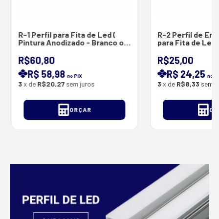
R-1 Perfil para Fita de Led (
R-2 Perfil de Em
Pintura Anodizado - Branco ou
para Fita de Led 
Preto ) - Barras com 3 Metros (
Anodizado ) 2 M 
18*8mm )
R$60,80
R$25,00
R$ 58,98
R$ 24,25
no PIX
no P
3
x de
R$20,27
sem juros
3
x de
R$8,33
sem j
ORÇAR
OR