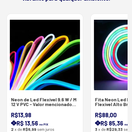
Neon de Led Flexível 9.6 W / M
Fita Neon Led D
12 V PVC - Valor mencionado
Flexível Alto Bri
por Metro - Promoção- Cores -
Branco Frio - Branco Quente e
R$13,98
R$88,00
Azul
R$ 13,56
R$ 85,36
no PIX
no PI
2
x de
R$6,99
sem juros
3
x de
R$29,33
sem 