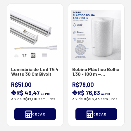
Luminária de Led T5 4
Bobina Plástico Bolha
Watts 30 Cm Bivolt
1,30 × 100 m —
Proteção máxima
R$51,00
R$79,00
R$ 49,47
R$ 76,63
no PIX
no PIX
3
x de
R$17,00
sem juros
3
x de
R$26,33
sem juros
ORÇAR
ORÇAR