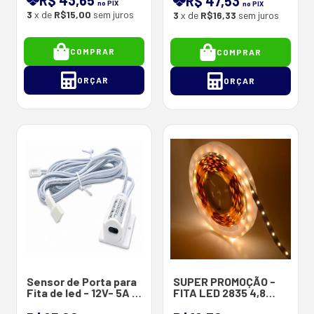
R$ 47,53
no PIX
no PIX
3
x de
R$15,00
sem juros
3
x de
R$16,33
sem juros
COMPRAR
COMPRAR
ORÇAR
ORÇAR
Sensor de Porta para
SUPER PROMOÇÃO -
Fita de led - 12V- 5A -
FITA LED 2835 4,8
60 Watts
WATTS /M - 60 Leds