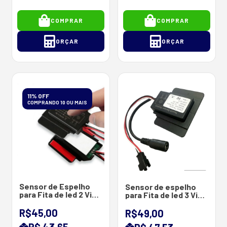
COMPRAR
COMPRAR
ORÇAR
ORÇAR
11% OFF
COMPRANDO 10 OU MAIS
Sensor de Espelho
Sensor de espelho
para Fita de led 2 Vias
para Fita de led 3 Vias
- Modelo Touch 12-
CCT - Modelo Touch
24V 6A - 72 Watts
12-24V 6A 72 Watts
R$45,00
R$49,00
(RILL LED )
R$ 43,65