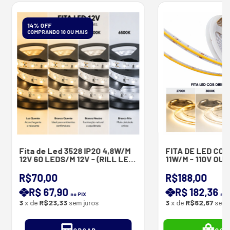
14% OFF
COMPRANDO 10 OU MAIS
Fita de Led 3528 IP20 4,8W/M
FITA DE LED COB
12V 60 LEDS/M 12V - (RILL LED
11W/M - 110V OU 
)
UTILIZA FONTE 
10M
R$70,00
R$188,00
R$ 67,90
R$ 182,36
no PIX
no 
3
x de
R$23,33
sem juros
3
x de
R$62,67
sem 
ORÇAR
COM