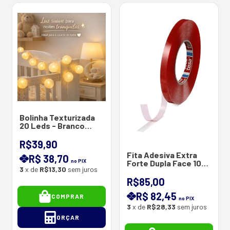
Bolinha Texturizada
20 Leds - Branco
quente - 5 M - 40 mm
- Bivolt
R$39,90
Fita Adesiva Extra
R$ 38,70
no PIX
Forte Dupla Face 10
3
x de
R$13,30
sem juros
MM Espessura X 50 M
R$85,00
R$ 82,45
COMPRAR
no PIX
3
x de
R$28,33
sem juros
ORÇAR