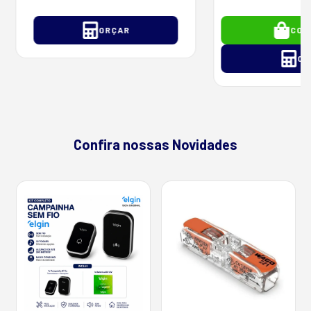
ORÇAR
COM
OR
Confira nossas Novidades