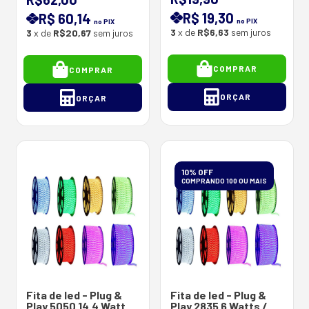
Branco Quente - 220
45,55,65cm -
R$ 19,30
R$ 60,14
V - 6 Watts
no PIX
no PIX
3
x de
R$6,63
sem juros
3
x de
R$20,67
sem juros
COMPRAR
COMPRAR
ORÇAR
ORÇAR
10% OFF
COMPRANDO 100 OU MAIS
Fita de led - Plug &
Fita de led - Plug &
Play 5050 14.4 Watts /
Play 2835 6 Watts /