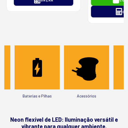
OR
ida
Baterias e Pilhas
Acessórios
Neon flexível de LED: Iluminação versátil e
vibrante para qualquer ambiente.