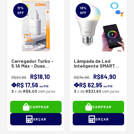
17
%
13
%
OFF
OFF
Carregador Turbo -
Lâmpada de Led
5.1A Máx - Duas
Inteligente SMART
Portas Cabo 1 m ( Type
Color - 100-240V - 10
- C )
Watts na Cor Branca -
R$18,10
R$64,90
R$21,90
R$74,90
3 Watts nas Cores
R$ 17,56
R$ 62,95
Coloridas
no PIX
no PIX
3
x de
R$6,03
sem juros
3
x de
R$21,63
sem juros
COMPRAR
COMPRAR
ORÇAR
ORÇAR