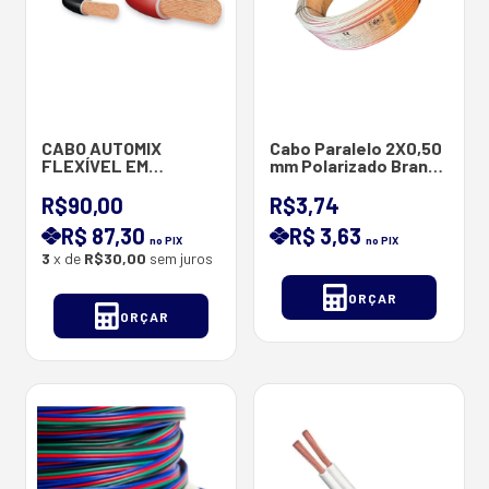
CABO AUTOMIX
Cabo Paralelo 2X0,50
FLEXÍVEL EM
mm Polarizado Branco
ALUMÍNIO/COBRE E
/ Vermelho 20AWG -
COBRE 1 X 0.30 MM -
2x0.50 mm
R$90,00
R$3,74
RL 100M
R$ 87,30
R$ 3,63
no PIX
no PIX
3
x de
R$30,00
sem juros
ORÇAR
ORÇAR