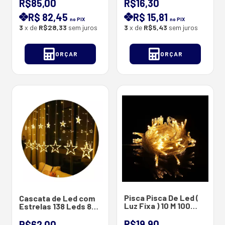
2835 - 12V - Ip20 - 5
R$85,00
R$16,30
Metros /RL
R$ 82,45
R$ 15,81
no PIX
no PIX
3
x de
R$28,33
sem juros
3
x de
R$5,43
sem juros
ORÇAR
ORÇAR
Pisca Pisca De Led (
Cascata de Led com
Luz Fixa ) 10 M 100
Estrelas 138 Leds 8
Lâmpadas de Led -
Funções - Fio
Fio Transparente -
Transparente - 2.5M x
R$19,90
R$62,00