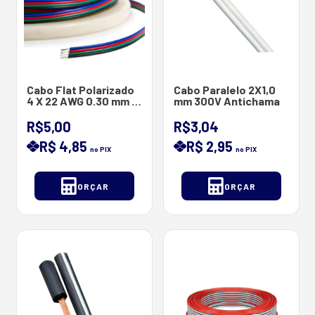
Cabo Flat Polarizado
Cabo Paralelo 2X1,0
4 X 22 AWG 0.30 mm 4
mm 300V Antichama
VIAS
R$5,00
R$3,04
R$ 4,85
R$ 2,95
no PIX
no PIX
ORÇAR
ORÇAR