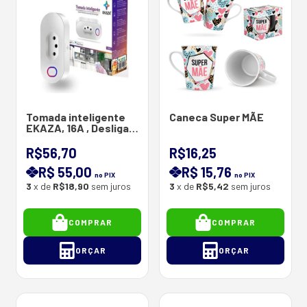
Tomada inteligente
Caneca Super MÃE
EKAZA, 16A , Desliga E
Liga Via Aplicativo
R$56,70
R$16,25
R$ 55,00
R$ 15,76
no PIX
no PIX
3
x de
R$18,90
sem juros
3
x de
R$5,42
sem juros
COMPRAR
COMPRAR
ORÇAR
ORÇAR