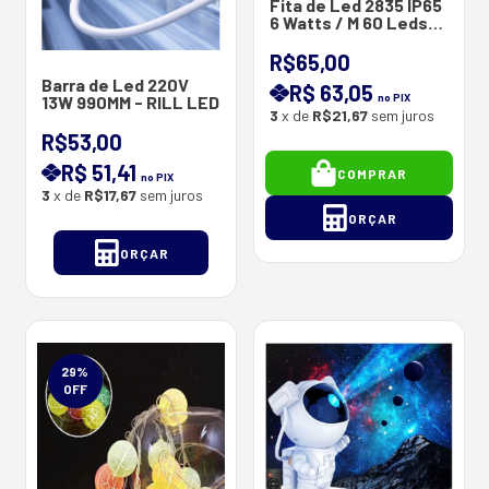
Fita de Led 2835 IP65
6 Watts / M 60 Leds
12V - Proteção Tubo
R$65,00
Barra de Led 220V
R$ 63,05
no PIX
13W 990MM - RILL LED
3
x de
R$21,67
sem juros
R$53,00
R$ 51,41
COMPRAR
no PIX
3
x de
R$17,67
sem juros
ORÇAR
ORÇAR
29
%
OFF