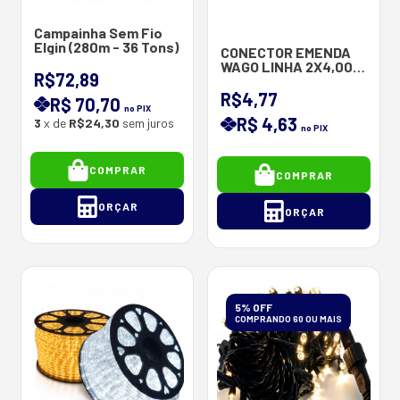
Campainha Sem Fio
Elgin (280m - 36 Tons)
CONECTOR EMENDA
WAGO LINHA 2X4,00
R$72,89
221-2411 INCOLOR
R$4,77
R$ 70,70
no PIX
R$ 4,63
3
x de
R$24,30
sem juros
no PIX
COMPRAR
COMPRAR
ORÇAR
ORÇAR
5% OFF
COMPRANDO 60 OU MAIS