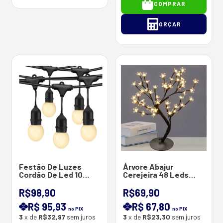
COMPRAR
ORÇAR
Festão De Luzes
Árvore Abajur
Cordão De Led 10
Cerejeira 48 Leds
Lâmpadas De Led 5
Fixo Branco Quente
Metros Bivolt -
Bivolt
R$98,90
R$69,90
Conector M/F IP44
R$ 95,93
R$ 67,80
CABO 2X0.75MM
no PIX
no PIX
3
x de
R$32,97
sem juros
3
x de
R$23,30
sem juros