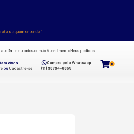
ireto de quem entende "
ato@rilleletronics.com.br
Atendimento
Meus pedidos
Compre pelo Whatsapp
Bem vindo
0
re
ou
Cadastre-se
(11) 96794-6655