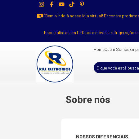
“Bem-vindo à nossa loja virtual! Encontre produtos
Especialistas em LED para móveis, refrigeração e 
Home
Quem Somos
Empr
Sobre nós
NOSSOS DIFERENCIAIS.