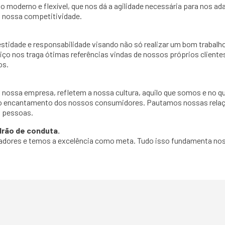
moderno e flexível, que nos dá a agilidade necessária para nos a
 nossa competitividade.
stidade e responsabilidade visando não só realizar um bom trabalh
iço nos traga ótimas referências vindas de nossos próprios client
os.
 nossa empresa, refletem a nossa cultura, aquilo que somos e no 
encantamento dos nossos consumidores. Pautamos nossas relaçõ
s pessoas.
drão de conduta.
ores e temos a excelência como meta. Tudo isso fundamenta nossa