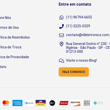
Entre em contato
(11) 96794-6655
bre Nós
(11) 3225-0329
rmos de Uso
contato@rilleletronics.com.
ítica de Reembolso
Rua General Osório n° 230 -
ítica de Troca
Ifigênia - São Paulo - SP - CE
01213-000
tica de Privacidade
Visite o nosso Blog!
tato
FALE CONOSCO