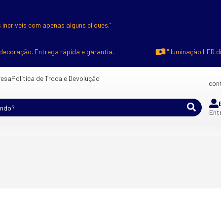
 incríveis com apenas alguns cliques.”
decoração. Entrega rápida e garantia.
"Iluminação LED d
esa
Política de Troca e Devolução
cont
Ent