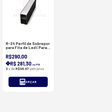
R-24 Perfil de Sobrepor
para Fita de Led ( Para
Duas Fitas ) RILL LED -
Barras com 3 Metros -
R$290,00
35*66 mm
R$ 281,30
no PIX
3
x de
R$96,67
sem juros
ORÇAR