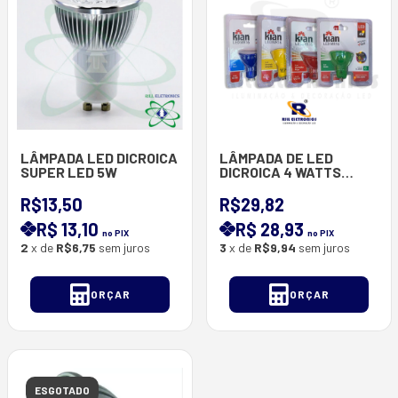
LÂMPADA LED DICROICA
LÂMPADA DE LED
SUPER LED 5W
DICROICA 4 WATTS
COLORIDA
R$13,50
R$29,82
R$ 13,10
R$ 28,93
no PIX
no PIX
2
x de
R$6,75
sem juros
3
x de
R$9,94
sem juros
ORÇAR
ORÇAR
ESGOTADO