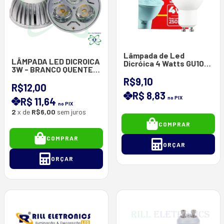
Lâmpada de Led
LÂMPADA LED DICROICA
Dicróica 4 Watts GU10
3W - BRANCO QUENTE /
BIV
BRANCO FRIO
R$9,10
R$12,00
R$ 8,83
no PIX
R$ 11,64
no PIX
2
x de
R$6,00
sem juros
COMPRAR
COMPRAR
ORÇAR
ORÇAR