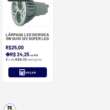
LÂMPADA LED DICROICA
3W GU10 12V SUPER LED
R$25,00
R$ 24,25
no PIX
3
x de
R$8,33
sem juros
ORÇAR