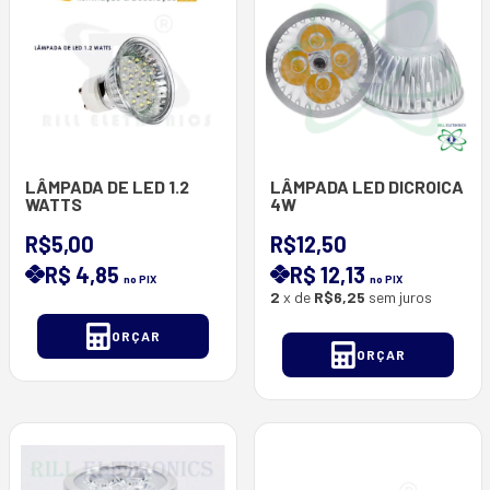
LÂMPADA DE LED 1.2
LÂMPADA LED DICROICA
WATTS
4W
R$5,00
R$12,50
R$ 4,85
R$ 12,13
no PIX
no PIX
2
x de
R$6,25
sem juros
ORÇAR
ORÇAR