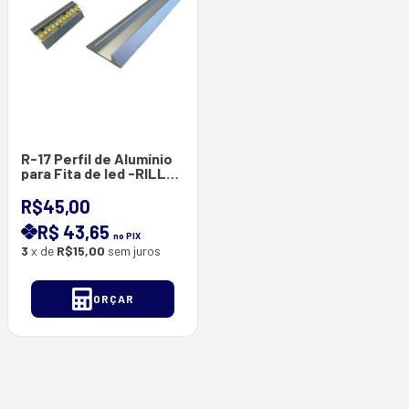
R-17 Perfil de Alumínio
para Fita de led -RILL
LED- Não Possui
Difusor- Barras com 3
R$45,00
Metros - 23.8*5.4 mm
R$ 43,65
no PIX
3
x de
R$15,00
sem juros
ORÇAR