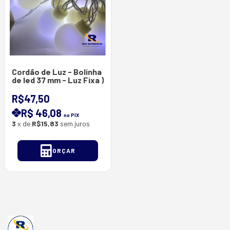
Cordão de Luz - Bolinha
de led 37 mm - Luz Fixa )
R$47,50
R$ 46,08
no PIX
3
x de
R$15,83
sem juros
ORÇAR