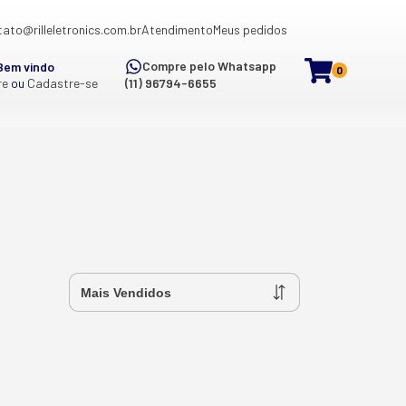
ato@rilleletronics.com.br
Atendimento
Meus pedidos
Compre pelo Whatsapp
Bem vindo
0
re
ou
Cadastre-se
(11) 96794-6655