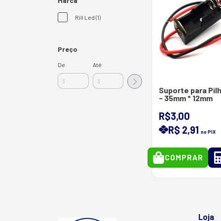
Marca
Rill Led (1)
Preço
De
Até
Suporte para Pil
- 35mm * 12mm
R$3,00
R$ 2,91
no PIX
COMPRAR
Loja