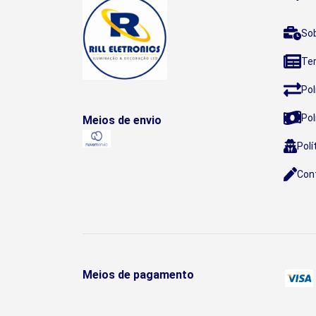
So
Te
Pol
Pol
Meios de envio
Polí
Con
Meios de pagamento