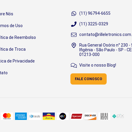
(11) 96794-6655
bre Nós
(11) 3225-0329
rmos de Uso
contato@rilleletronics.com.
ítica de Reembolso
Rua General Osório n° 230 -
ítica de Troca
Ifigênia - São Paulo - SP - CE
01213-000
tica de Privacidade
Visite o nosso Blog!
tato
FALE CONOSCO